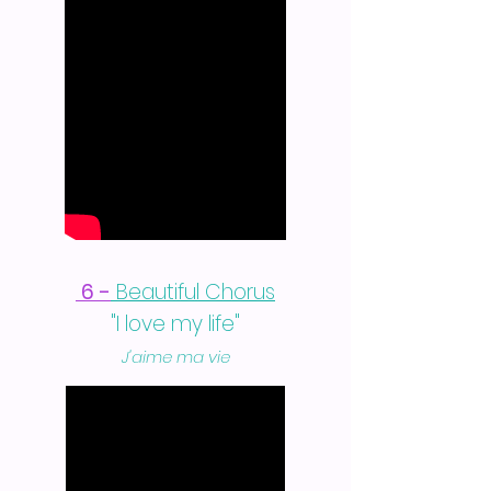
6 -
Beautiful Chorus
"I love my life"
J'aime ma vie