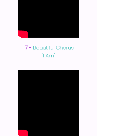
7 -
Beautiful Chorus
"I Am"