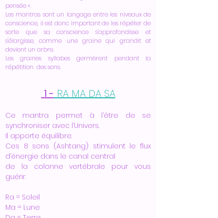
pensée ».
Les mantras sont un langage entre les niveaux de
conscience, il est donc important de les répéter de
sorte que sa conscience s'approfondisse et
s'élargisse, comme une graine qui grandit et
devient un arbre.
Les graines syllabes germèrent pendant la
répétition des sons.
1 -
RA MA DA SA
Ce mantra permet à l’être de se
synchroniser avec l’Univers.
Il apporte équilibre.
Ces 8 sons (Ashtang) stimulent le flux
d’énergie dans le canal central
de la colonne vertébrale pour vous
guérir.
Ra = Soleil
Ma = Lune
Da = Terre