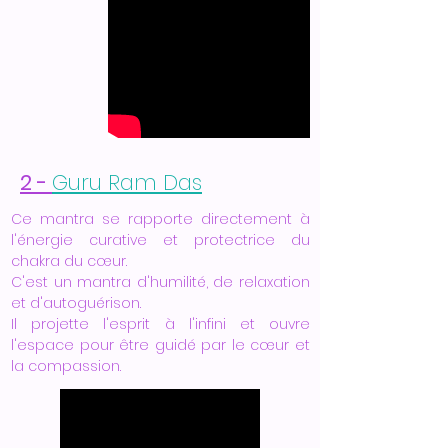
​2 -
Guru Ram Das
Ce mantra se rapporte directement à
l'énergie curative et protectrice du
chakra du cœur.
C'est un mantra d'humilité, de relaxation
et d'autoguérison.
Il projette l'esprit à l'infini et ouvre
l'espace pour être guidé par le cœur et
la compassion.