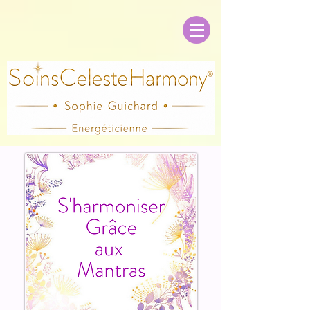
soinscelesteharmony