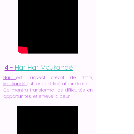
4 -
Har Har Moukandé
Har
est l’aspect créatif de l’Infini,
Moukandé
est l’aspect libérateur de soi.
Ce mantra transforme les difficultés en
opportunités, et enlève la peur.