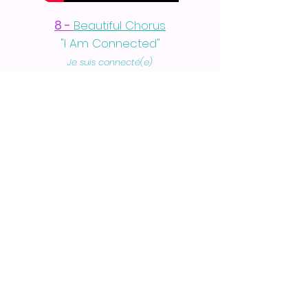
8 -
Beautiful Chorus
"I Am Connected"
Je suis connecté(e)
9 -
Beautiful Chorus
"Heart Chakra"
Chakra du cœur